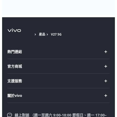
産品
V27 5G
熱門連結
X Fold5
官方商城
X200 Pro
新機上市
支援服務
X200
購買手機
FAQs
X200 FE
關於vivo
購買配件
服務中心
V50 Lite 5G
企業文化
Funtouch OS
V50
線上對談 （週一至週六 9:00-18:00 節假日、週一 17:00–
新聞中心