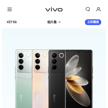
我的訂單
V27 5G
相片集
立即購買
購物車
產品特色
登入/註冊
產品規格
帳號設定