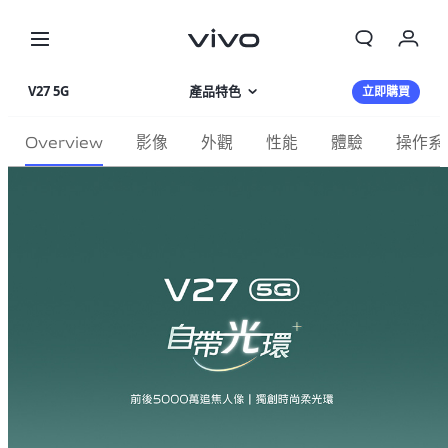
我的訂單
V27 5G
產品特色
立即購買
購物車
相片集
Overview
影像
外觀
性能
體驗
操作系
登入/註冊
產品規格
帳號設定