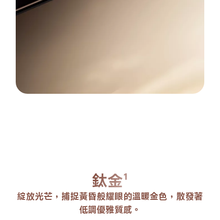
幻紫¹
靈感來自暮色天空的柔和之美，將柔和的淡紫色
調與閃亮的紋理絕妙搭配。