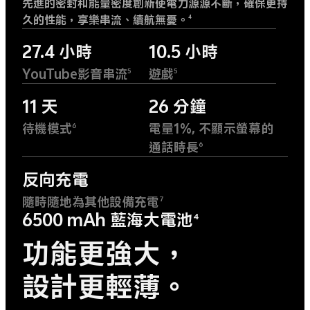
先進的密封和能量密度創新使電力源源不斷，確保更持
久的性能，享樂串流、續航無憂。
4
27.4 小時
10.5 小時
YouTube影音串流
遊戲
5
5
11 天
26 分鐘
待機模式
電量1%, 不顯示螢幕的
6
通話時長
6
反向充電
隨時隨地為其他設備充電
7
6500 mAh 藍海大電池
4
功能更強大，
設計更輕薄。