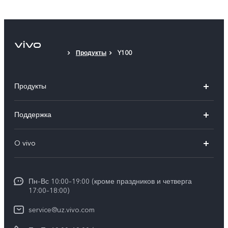
Продукты
Y100
Продукты
V50
Поддержка
V50 Lite
FAQs
O vivo
Y29
Funtouch OS
Общая информация
Y04
Сервисные центры
Пн–Вс 10:00–19:00 (кроме праздников и четверга
Пресс Центр
17:00–18:00)
IMEI аутентификация
Карьера в vivo
service@uz.vivo.com
Запрос стоимости запчастей
Юридическая информация