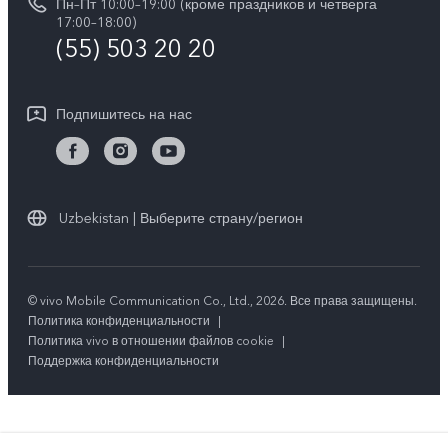
Пн–Пт 10:00–19:00 (кроме праздников и четверга
Обновление системы
17:00–18:00)
О нас
(55) 503 20 20
Инструкции по гарантии vivo
Центр конфиденциальности vivo
Подпишитесь на нас
Стабильность
Uzbekistan | Выберите страну/регион
© vivo Mobile Communication Co., Ltd., 2026. Все права защищены.
Политика конфиденциальности
|
Политика vivo в отношении файлов cookie
|
Поддержка конфиденциальности