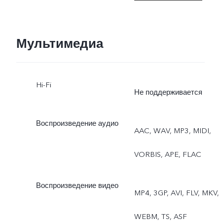
видео, высокое
разрешение, панорама,
Мультимедиа
документы, замедленная
Hi-Fi
съёмка, таймлапс,
Не поддерживается
профессиональный
Воспроизведение аудио
AAC, WAV, MP3, MIDI,
режим, Dual View, живое
VORBIS, APE, FLAC
фото
Воспроизведение видео
MP4, 3GP, AVI, FLV, MKV,
WEBM, TS, ASF