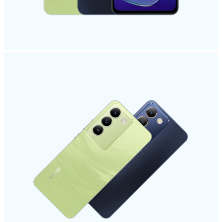
Uzbekistan | Выберите страну/регион