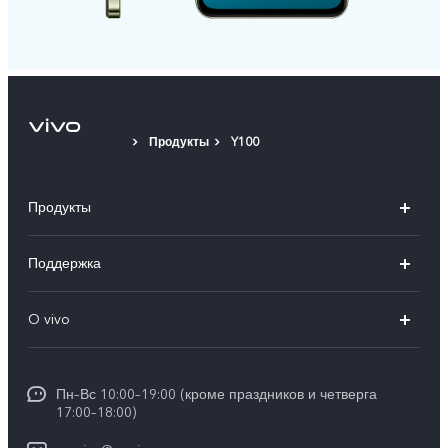
Продукты
Y100
Продукты
V50
Поддержка
V50 Lite
FAQs
O vivo
Y29
Funtouch OS
Общая информация
Y04
Сервисные центры
Пн–Вс 10:00–19:00 (кроме праздников и четверга
Пресс Центр
17:00–18:00)
IMEI аутентификация
Карьера в vivo