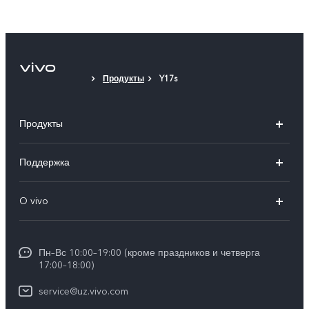
Продукты
Y17s
Продукты
V50
Поддержка
V50 Lite
FAQs
O vivo
Y29
Funtouch OS
Общая информация
Y04
Сервисные центры
Пн–Вс 10:00–19:00 (кроме праздников и четверга
Пресс Центр
17:00–18:00)
IMEI аутентификация
Карьера в vivo
service@uz.vivo.com
Запрос стоимости запчастей