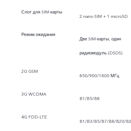
Слот для SIM-карты
2 nano-SIM + 1 microSD
Режим ожидания
Две SIM-карты, один
радиомодуль (DSDS)
2G GSM
850/900/1800 МГц
3G WCDMA
B1/B5/B8
4G FDD-LTE
B1/B3/B5/B7/B8/B20/B