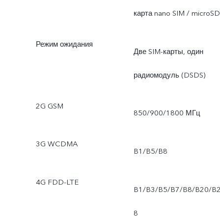
карта nano SIM / microSD
Режим ожидания
Две SIM-карты, один
радиомодуль (DSDS)
2G GSM
850/900/1800 МГц
3G WCDMA
B1/B5/B8
4G FDD-LTE
B1/B3/B5/B7/B8/B20/B
8