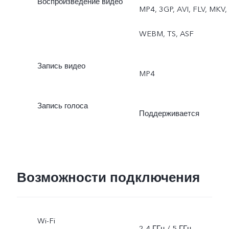
Воспроизведение видео
MP4, 3GP, AVI, FLV, MKV,
«Двухоконный режим»
WEBM, TS, ASF
Запись видео
MP4
Запись голоса
Поддерживается
Возможности подключения
Wi-Fi
2,4 ГГц / 5 ГГц