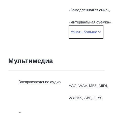
«Замедленная съемка»,
«Интервальная съемка»,
Узнать больше
«Режим Pro», «Панорама»
«Документы», «50 Мп»,
«Двухоконный режим»
Мультимедиа
Фронтальная камера:
Воспроизведение аудио
«Фото», «Ночь»,
AAC, WAV, MP3, MIDI,
«Портрет», «Видео»,
VORBIS, APE, FLAC
«Живое фото»,