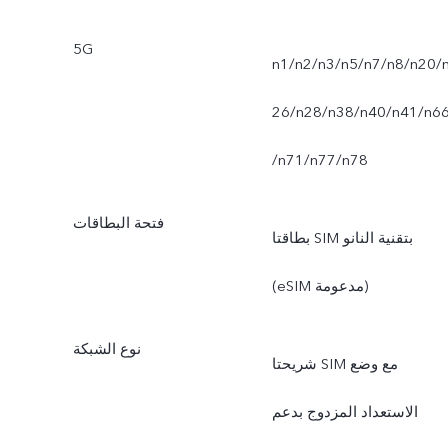
5G
n1/n2/n3/n5/n7/n8/n20/
26/n28/n38/n40/n41/n6
/n71/n77/n78
فتحة البطاقات
بطاقتا SIM بتقنية النانو
(eSIM مدعومة)
نوع الشبكة
شريحتا SIM مع وضع
الاستعداد المزدوج بدعم