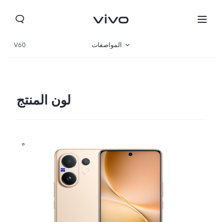
المواصفات
V60
نظرة عامة
المعرض
لون المنتج
Yemen(AR) | حدد البلد/المنطقة