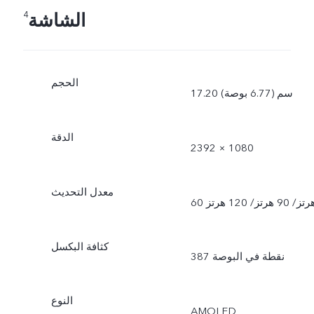
الشاشة
4
الحجم
17.20 سم (6.77 بوصة)
الدقة
2392 × 1080
معدل التحديث
هرتز/ 90 هرتز/ 120 هرتز
كثافة البكسل
النوع
AMOLED