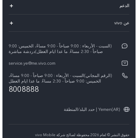
V50 Lite 5G
الدعم
Y19s Pro
الاسئلة الشائعة
عن vivo
Y04
مركز الخدمة
عن vivo
Y17s
Funtouch OS
(السبت - الأربعاء : 9:00 صباحاً - 9:00 مساءً، الخميس: 9:00
نبذة عنا
Y02
صباحاً - 2:30 مساءً. ما عدا ايام العطل)دردشة مباشرة
مصادقة IMEI
الإشعارات القانونية
كل الموديلات
service.ye@me.vivo.com
اسعار قطع الغيار
الاستدامة
(الرقم المجاني)السبت - الأربعاء : 9:00 صباحاً - 9:00 مساءً،
تحديثات النظام
الخميس: 9:00 صباحاً - 2:30 مساءً. ما عدا ايام العطل
8008888
تعلیمات الضمان
بيان الخصوصية بشأن خدمة العملاء
Yemen(AR) | حدد البلد/المنطقة
حقوق النشر © لعام 2026 محفوظة لصالح شركة vivo Mobile