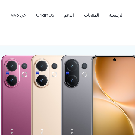
الرئيسية
المنتجات
الدعم
OriginOS
عن vivo
V50 Lite 5G
V60 Lite
جديد
جديد