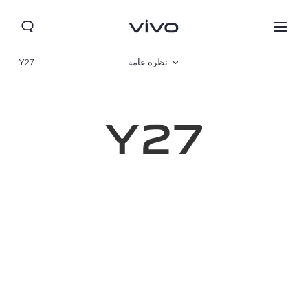
نظرة عامة
Y27
المعرض
المواصفات
Yemen(AR) | حدد البلد/المنطقة