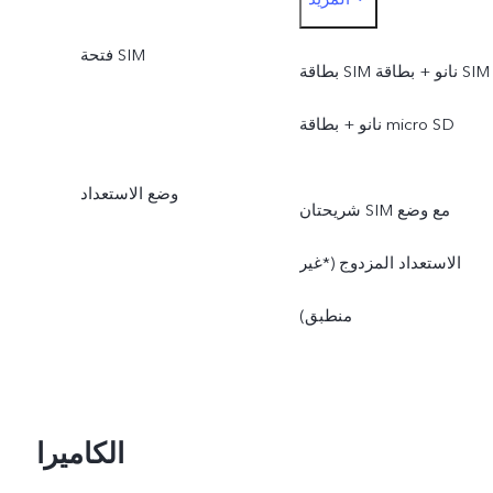
للهاتف المحمول.
فتحة SIM
*يتوفر الوضع SA بناءً على
بطاقة SIM نانو + بطاقة SIM
حالات شبكة الاتصالات
نانو + بطاقة micro SD
المحلية. بمجرد الإطلاق
وضع الاستعداد
شريحتان SIM مع وضع
رسميًا، سيتم إرسالها من
الاستعداد المزدوج (*غير
خلال تحديثات OTA.
منطبق)
الكاميرا