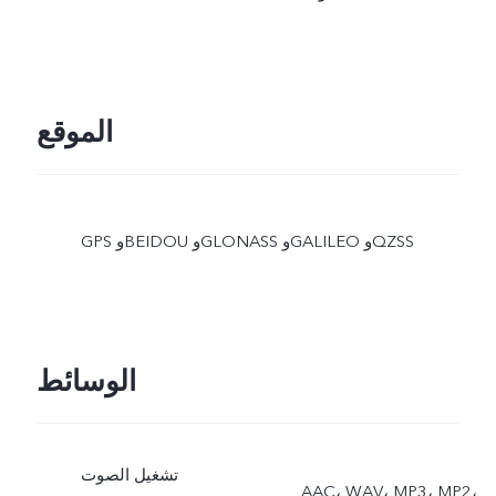
الموقع
GPS وBEIDOU وGLONASS وGALILEO وQZSS
الوسائط
تشغيل الصوت
AAC، WAV، MP3، MP2،