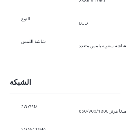
2388 × 1080
النوع
LCD
شاشة اللمس
شاشة سعوية بلمس متعدد
الشبكة
2G GSM
850/900/1800 ميغا هرتز
3G WCDMA