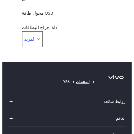
محول طاقة USB
أداة إخراج البطاقات
المزيد
حافظة الهاتف
الطبقة الواقية
المنتجات
Y36
روابط شائعة
Y500
الدعم
X300 FE
الاسئلة الشائعة