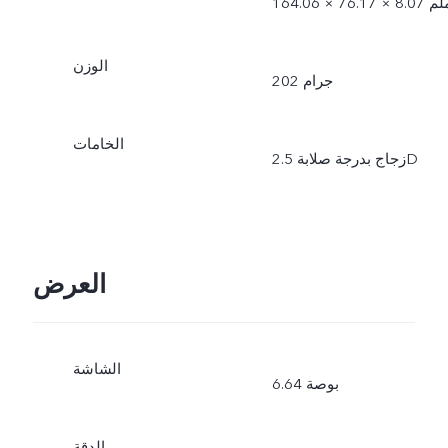
1 × 76.17 × 8.07 ملم
الوزن
202 جرام
الخامات
زجاج بدرجة صلابة 2.5D
العرض
الشاشة
6.64 بوصة
الدقة