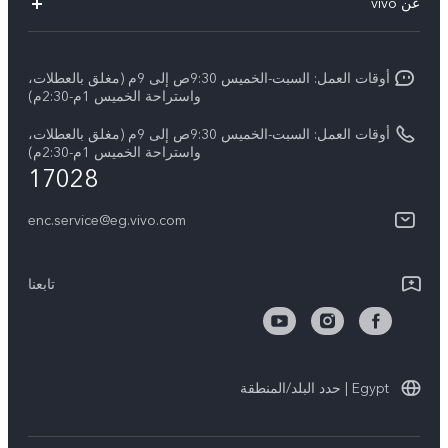
عن vivo
X300 Ultra
Funtouch OS
معلومات عن الشركة
X300 Pro
مراكز الصيانة
أوقات العمل: السبت-الخميس 9:30ص إلى 9م (مغلق بالعطلات،
الأخبار
Y11d
واستراحة الخميس 1م-2:30م)
تحديثات النظام
ARABIC/العربية:
V70 FE
أوقات العمل: السبت-الخميس 9:30ص إلى 9م (مغلق بالعطلات،
أسعار قطع الغيار
واستراحة الخميس 1م-2:30م)
نبذة عنا
17028
V70
مصادقة IMEI
مركز الخصوصية لدى vivo
Y31d
enc.service@eg.vivo.com
إجراء حجز للإصلاح
الاستدامة
كل الموديلات
خدمة التوصيل للإصلاح
تابعنا
الاستعلام عن مستوى تقدم الإصلاح
تعلیمات الضمان
Egypt | حدد البلد/المنطقة
بيان الخصوصية بشأن خدمة العملاء