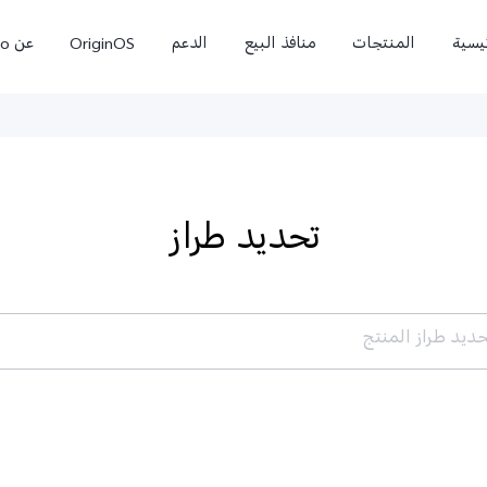
ئيسية
المنتجات
منافذ البيع
الدعم
OriginOS
عن vivo
تحديد طراز
حديد طراز المنتج
X300 Pro
X300 Ultra
جديد
00 Pro
X300 Ultra
X300 FE