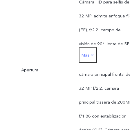
Cámara HD para selfis de
32 MP: admite enfoque fij
(FF), f/2.2; campo de
visión de 90°; lente de 5P
Más
Cámara trasera:
Apertura
Cámara principal ultranítid
cámara principal frontal d
de 200MP con
32 MP f/2.2, cámara
estabilización óptica (OIS)
principal trasera de 200M
admite enfoque
f/1.88 con estabilización
automático (AF), f/1.88;
óptica (OIS), Cámara gran