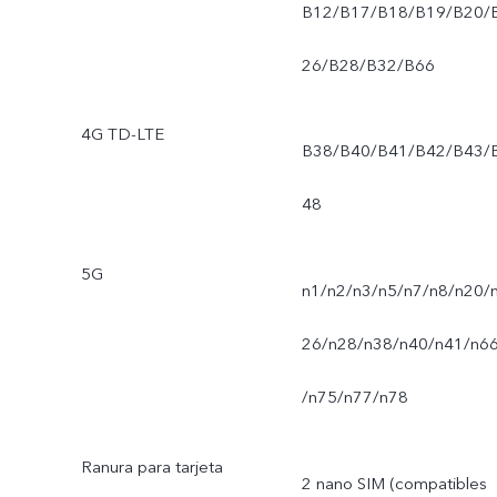
B12/B17/B18/B19/B20/
26/B28/B32/B66
4G TD-LTE
B38/B40/B41/B42/B43/
48
5G
n1/n2/n3/n5/n7/n8/n20/
26/n28/n38/n40/n41/n6
/n75/n77/n78
Ranura para tarjeta
2 nano SIM (compatibles