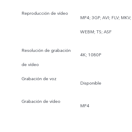
Cámara vintage
Reproducción de vídeo
MP4; 3GP; AVI; FLV; MKV;
Cámara trasera gran
WEBM; TS; ASF
angular: Foto, Noche,
Resolución de grabación
Vídeo, Time-lapse,
4K; 1080P
de vídeo
Fotografía subacuática
Grabación de voz
Disponible
Grabación de vídeo
MP4