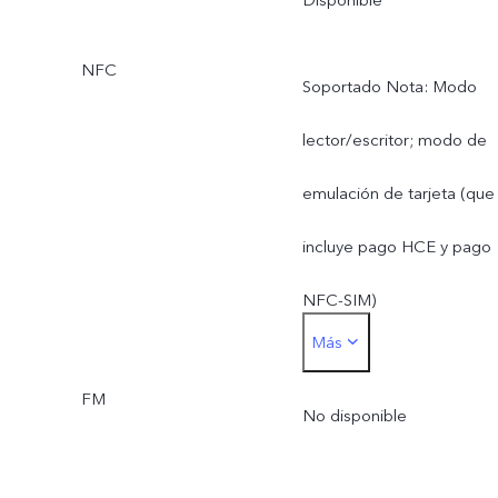
NFC
Soportado Nota: Modo
lector/escritor; modo de
emulación de tarjeta (que
incluye pago HCE y pago
NFC-SIM)
Más
*La tarjeta SIM para pago
FM
debe insertarse en la
No disponible
ranura para SIM1