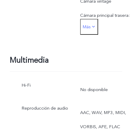
Cámara vintage
Cámara principal trasera:
Más
Foto, Retrato, Noche,
Vídeo, Microvídeo, Alta
resolución, Panorámica,
Multimedia
Documento Ultra HD,
Hi-Fi
Cámara lenta, Time-lapse
No disponible
Superluna, Profesional,
Reproducción de audio
AAC, WAV, MP3, MIDI,
Comida, Fotografía
VORBIS, APE, FLAC
subacuática, Vista dual,