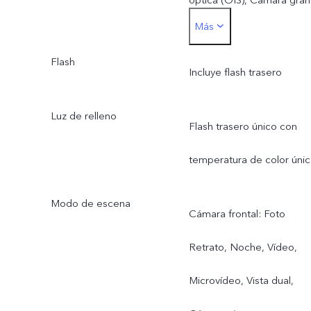
Más
campo de visión de 84°;
angular de 8MP f/2.2
lente de 6P
Flash
Incluye flash trasero
Cámara gran angular de
Luz de relleno
Flash trasero único con
120° y 8 MP: admite
temperatura de color únic
enfoque fijo (FF), f/2.2;
campo de visión de 120°;
Modo de escena
Cámara frontal: Foto
lente de 5P
Retrato, Noche, Vídeo,
Microvídeo, Vista dual,