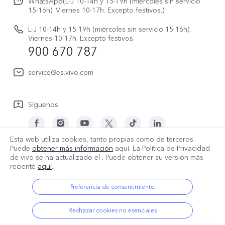
V70 FE
WhatsApp(L-J 10-14h y 15-19h (miércoles sin servicio
Manual de usuario
15-16h). Viernes 10-17h. Excepto festivos.)
Acerca de nosotros
V70 Lite 5G
Actualización de sistema
L-J 10-14h y 15-19h (miércoles sin servicio 15-16h).
Sostenibilidad
Viernes 10-17h. Excepto festivos.
Y31 5G
900 670 787
Actualizar registro
Centro de privacidad de vivo
Y21 5G
Instrucciones de Garantía
service@es.vivo.com
Descargar LUT para restaurar el Log
Síguenos
Esta web utiliza cookies, tanto propias como de terceros.
Puede
obtener más información
aquí. La Política de Privacidad
España | Seleccione país/región
de vivo se ha actualizado el
. Puede obtener su versión más
reciente
aquí
.
Preferencia de consentimiento
© 2026 vivo Mobile Communication Co., Ltd. Todos los derechos
reservados.
Rechazar cookies no esenciales
Política de privacidad
|
Política de cookies
|
Soporte de privacidad