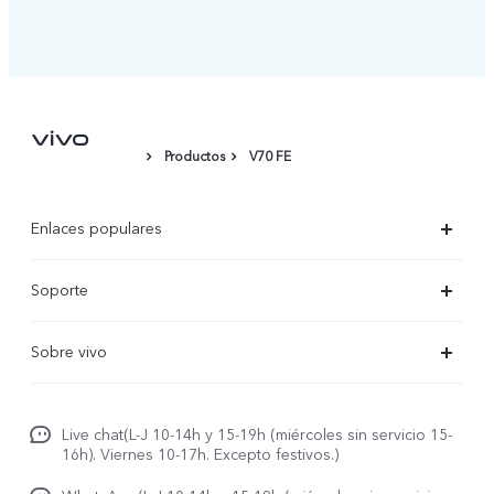
Productos
V70 FE
Enlaces populares
X300 Ultra
Soporte
X300 Pro
Preguntas frecuentes
Sobre vivo
X300
Centros de servicio
Noticias
X300 FE
Autenticación de IMEI
Live chat(L-J 10-14h y 15-19h (miércoles sin servicio 15-
Netiqueta vivo
V70 5G
16h). Viernes 10-17h. Excepto festivos.)
Gestión de reparaciones
Avisos legales