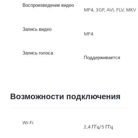
Воспроизведение видео
MP4, 3GP, AVI, FLV, MKV
глазам, ночной режим,
ночной режим для
Запись видео
MP4
сверхширокоугольной
Запись голоса
камеры, супер
Поддерживается
макрорежим, портреты с
эффектом боке,
Возможности подключения
портретные фильтры,
портретный режим с
Wi-Fi
2,4 ГГц/5 ГГц
эффектом боке и