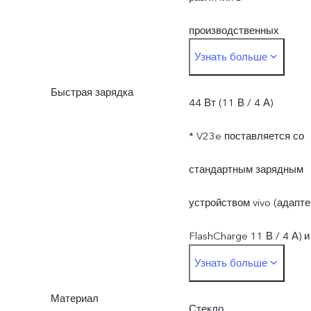
измерения и
производственных
Узнать больше
поставляемых
процессах, методах
материалах.
Быстрая зарядка
измерения и
44 Вт (11 В / 4 А)
поставляемых
* V23e поставляется со
материалах.
стандартным зарядным
устройством vivo (адапте
FlashCharge 11 В / 4 А) и
Узнать больше
поддерживает зарядку
Материал
мощностью до 44 Вт.
Стекло