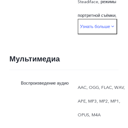
Steadiface, режимы
портретной съёмки,
Узнать больше
двойная экспозиция,
видео в режиме Face
Beauty, видео Dual-View,
Мультимедиа
замедленная съёмка,
Воспроизведение аудио
высокое разрешение (50
AAC, OGG, FLAC, WAV,
Мп), фото, стикеры
APE, MP3, MP2, MP1,
дополненной реальности
OPUS, M4A
Основная: автофокус по