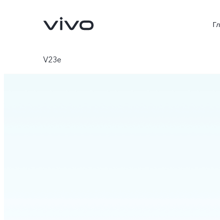
Г
V23e