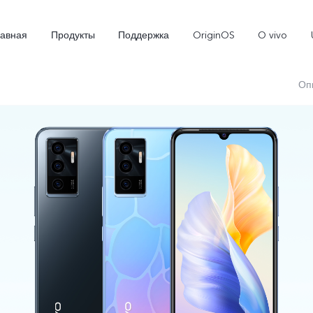
лавная
Продукты
Поддержка
OriginOS
O vivo
Оп