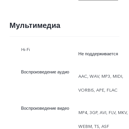
видео, высокое
разрешение, панорама,
Мультимедиа
документы, замедленная
Hi-Fi
съёмка, таймлапс,
Не поддерживается
профессиональный
Воспроизведение аудио
AAC, WAV, MP3, MIDI,
режим, Dual View, живое
VORBIS, APE, FLAC
фото
Воспроизведение видео
MP4, 3GP, AVI, FLV, MKV,
WEBM, TS, ASF