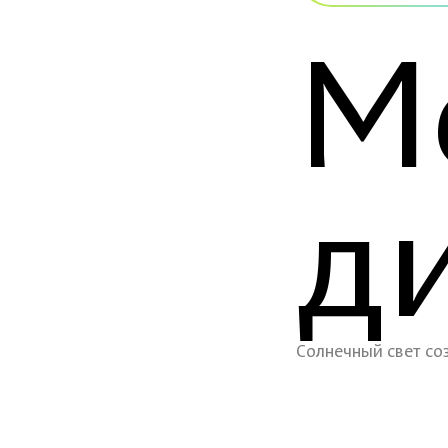
М
д
Солнечный свет с