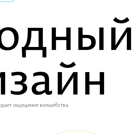
одны
изайн
оздает ощущение волшебства.