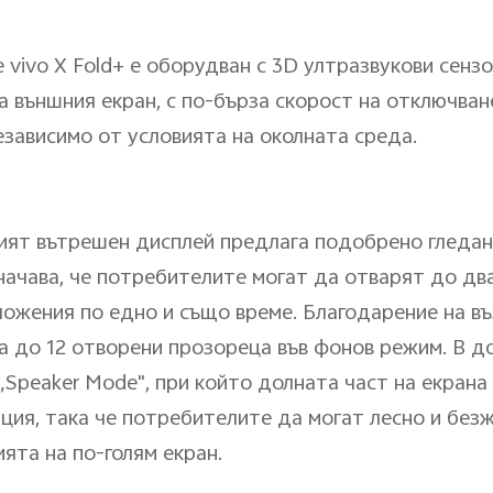
е vivo X Fold+ е оборудван с 3D ултразвукови сенз
а външния екран, с по-бърза скорост на отключване
зависимо от условията на околната среда.
мият вътрешен дисплей предлага подобрено гледане
начава, че потребителите могат да отварят до дв
ожения по едно и също време. Благодарение на в
 до 12 отворени прозореца във фонов режим. В доп
Speaker Mode", при който долната част на екрана
ация, така че потребителите да могат лесно и без
ята на по-голям екран.