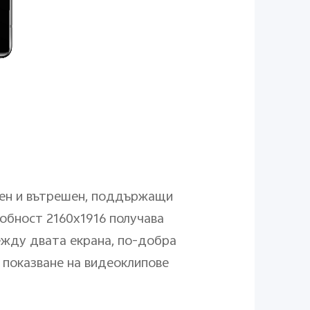
ншен и вътрешен, поддържащи
обност 2160x1916 получава
ежду двата екрана, по-добра
 показване на видеоклипове