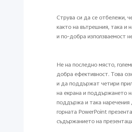
Струва си да се отбележи, ч
както на вътрешния, така и н
и по-добра използваемост не
Не на последно място, голе
добра ефективност. Това оз
и да поддържат четири прил
на екрана и поддържането на
поддържа и така наречения „
горната PowerPoint презент
съдържанието на презентаци