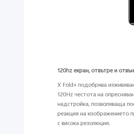
120hz екран, отвътре и отвън
X Fold+ подобрява изживява
120Hz честота на опреснява
надстройка, позволяваща по
реакция на изображението пр
с висока резолюция.