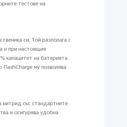
орните тестове на
твеника си. Той разполага с
ва и при настоящия
70% капацитет на батерията
o FlashCharge му позволява
ев нитрид със стандартните
тва и осигурява удобна