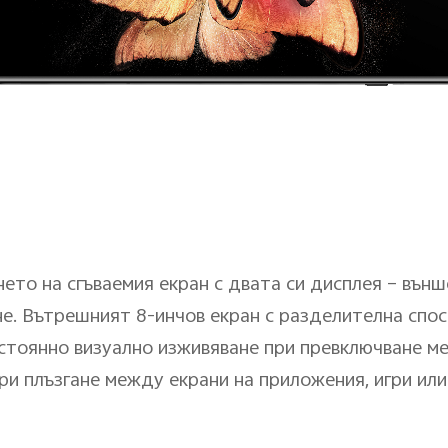
нето на сгъваемия екран с двата си дисплея – въ
не. Вътрешният 8-инчов екран с разделителна спос
стоянно визуално изживяване при превключване м
и плъзгане между екрани на приложения, игри или