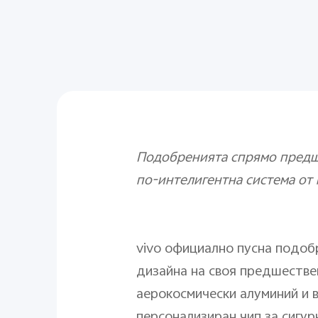
Подобренията спрямо предш
по-интелигентна система от 
vivo официално пусна подобр
дизайна на своя предшестве
аерокосмически алуминий и 
персонализиран чип за сигур