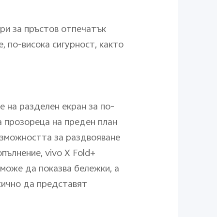
ори за пръстов отпечатък
, по-висока сигурност, както
 на разделен екран за по-
а прозореца на преден план
ъзможността за раздвояване
ълнение, vivo X Fold+
 може да показва бележки, а
жично да представят