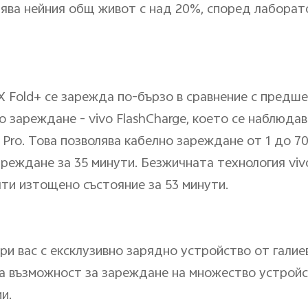
ява нейния общ живот с над 20%, според лаборат
X Fold+ се зарежда по-бързо в сравнение с предшес
 зареждане - vivo FlashCharge, което се наблюда
 Pro. Това позволява кабелно зареждане от 1 до 
зареждане за 35 минути. Безжичната технология viv
чти изтощено състояние за 53 минути.
при вас с ексклузивно зарядно устройство от гали
ва възможност за зареждане на множество устройс
и.