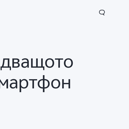
ледващото
смартфон