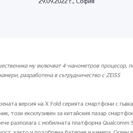
29.09.2022 г., София
ественика му включват 4-нанометров процесор, п
камери, разработена в сътрудничество с ZEISS
ената версия на X Fold серията смартфони с гъвкав
ник, този ексклузивен за китайския пазар смартфо
вече разполага с мобилната платформа Qualcomm 
ност, както и подобрена батерия и камера. Освен 