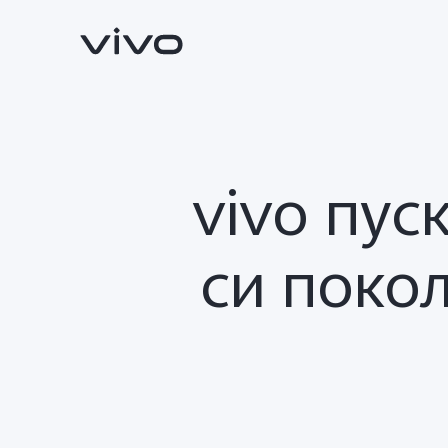
vivo пус
си поко