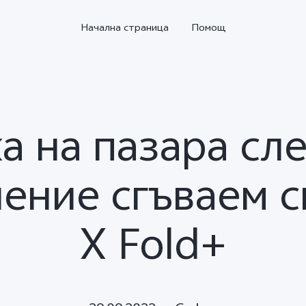
Начална страница
Помощ
ка на пазара с
ление сгъваем 
X Fold+