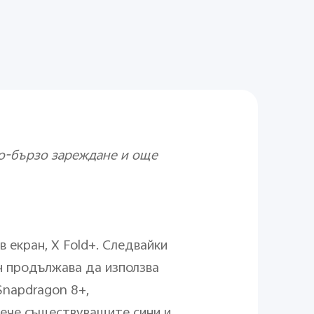
о-бързо зареждане и още
 екран, X Fold+. Следвайки
н продължава да използва
Snapdragon 8+,
вече съществуващите сини и