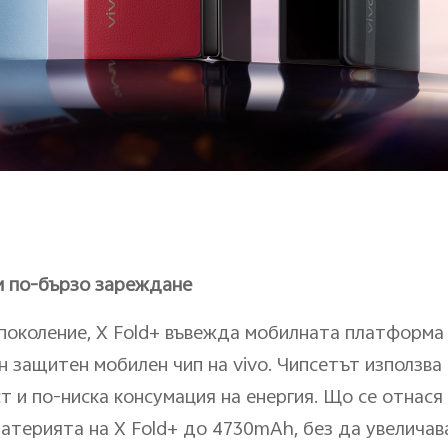
и по-бързо зареждане
околение, X Fold+ въвежда мобилната платформа 
н защитен мобилен чип на vivo. Чипсетът използва
 и по-ниска консумация на енергия. Що се отнася
батерията на X Fold+ до 4730mAh, без да увеличав