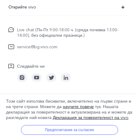
ЧЗВ
Открийте vivo
FuntouchOS
За vivo
изпрати за ремонт
Live chat (Пн-Пт 9:00-18:00 ч. (сряда почивка 13:00-
За нас
14:00), без официални празници.)
Удостоверяване на IMEI
Правни известия
service@bg.vivo.com
Актуализация на системата
Устойчивост
Регистрационен файл за актуализиране
Следвайте ни
Център за поверителност на vivo
Гаранционна политика
Bulgaria | Изберете държава/регион
Този сайт използва бисквитки, включително на първи страни и
на трети страни. Можете да
научите повече
тук. Нашата
декларация за поверителност е актуализирана на
и можете да
разгледате най-новата
Декларация за поверителност на vivo
.
© 2026 vivo Mobile Communication Co., Ltd. Всички права запазени.
Политика за бисквитките на vivo
|
Предпочитание за съгласие
Политика за поверителност на vivo
|