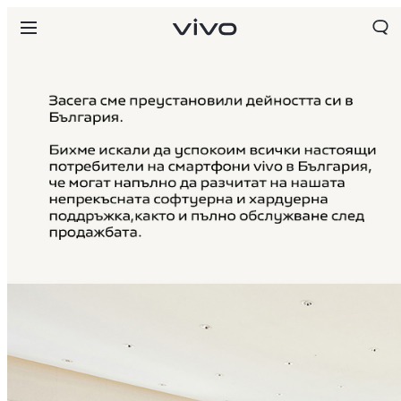
Bulgaria | Изберете държава/регион