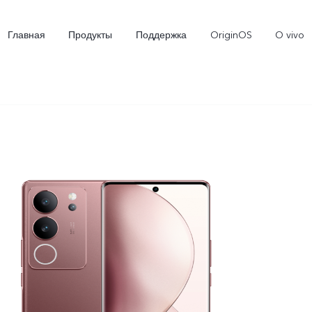
Главная
Продукты
Поддержка
OriginOS
O vivo
X300 Ultra
X300 FE
V7
Новинка
Новинка