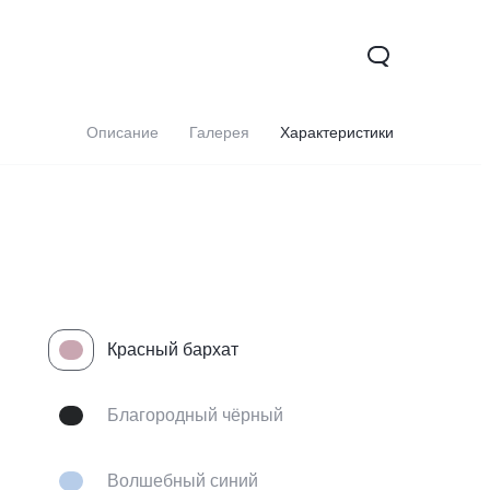
Описание
Галерея
Характеристики
Красный бархат
0 5G
Y31d
Новинка
Новинка
Благородный чёрный
Волшебный синий