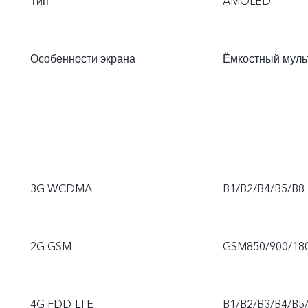
Тип
AMOLED
Особенности экрана
Ёмкостный муль
3G WCDMA
B1/B2/B4/B5/B8
2G GSM
GSM850/900/18
4G FDD-LTE
B1/B2/B3/B4/B5