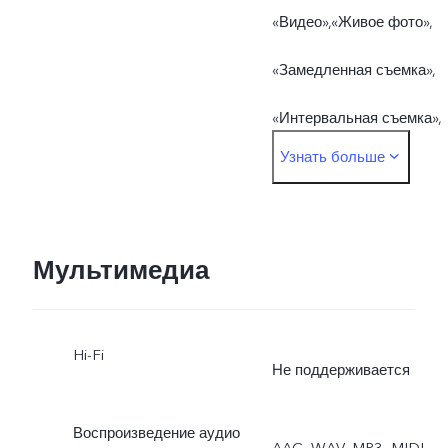
«Видео»,«Живое фото»,
«Замедленная съемка»,
«Интервальная съемка»,
Узнать больше
«Режим Pro», «Панорама»
«Документы»
Фронтальная: «Фото»,
Мультимедиа
«Ночь», «Портрет»,
Hi-Fi
«Видео»,«Живое фото»
Не поддерживается
Воспроизведение аудио
AAC, WAV, MP3, MIDI,