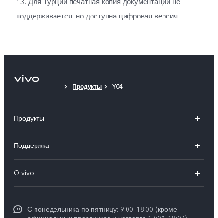
13. Для Турции печатная копия документации не
поддерживается, но доступна цифровая версия.
Продукты
Y04
Продукты
V40 5G
Поддержка
V30 5G
FAQs
O vivo
V30 Lite
Сервисный центр
Общая информация
V30e
Funtouch OS
С понедельника по пятницу: 9:00–18:00 (кроме
Карьера в vivo
Y17s