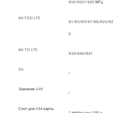
850/900/1800 МГц
4G FDD-LTE
B1/B3/B5/B7/B8/B20/B
8
4G TD-LTE
B38/B40/B41
5G
/
Значение SAR
/
Слот для SIM-карты
2 карты nano SIM +