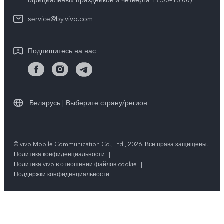
официальных праздников и четверга 17:00–18:00)
IMEI аутентификация
Юридическая информация
Y18
service@by.vivo.com
Обновление системы
О нас
Y28
Инструкции по гарантии vivo
Подпишитесь на нас
Центр конфиденциальности vivo
Y36
Стабильность
Все модели
Беларусь | Выберите страну/регион
© vivo Mobile Communication Co., Ltd., 2026. Все права защищены.
Политика конфиденциальности
|
Политика vivo в отношении файлов cookie
|
Поддержки конфиденциальности