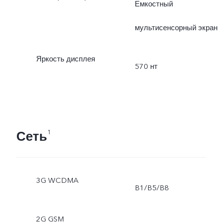
Емкостный
мультисенсорный экран
Яркость дисплея
570 нт
Сеть
1
3G WCDMA
B1/B5/B8
2G GSM