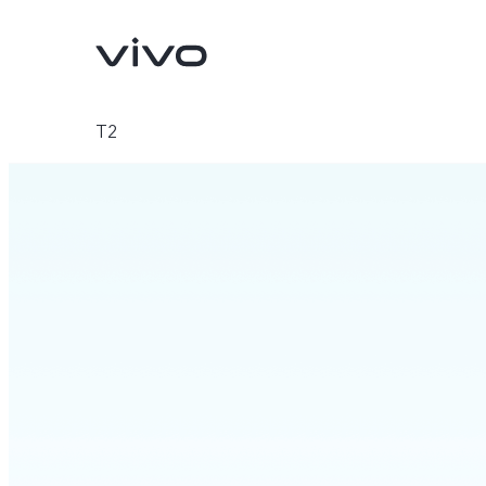
T2
X300 Pro
X300