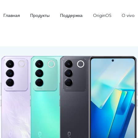
Главная
Продукты
Поддержка
OriginOS
O vivo
X300 Ultra
X300 FE
V7
Новинка
Новинка