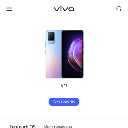
V21
Руководство
Беларусь | Выберите страну/регион
Funtouch OS
Инструменты