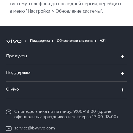
систему телефона до последней версии, перейдите
в меню "Настройки > Обновление системы".
Поддержка
Обновление системы
V21
Продукты
V40 5G
Поддержка
V30 5G
FAQs
O vivo
V30 Lite
Сервисный центр
Общая информация
V30e
Funtouch OS
С понедельника по пятницу: 9:00–18:00 (кроме
Карьера в vivo
Y17s
официальных праздников и четверга 17:00–18:00)
IMEI аутентификация
Юридическая информация
Y18
service@by.vivo.com