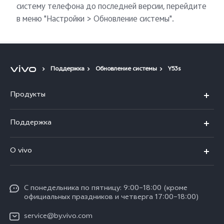
систему телефона до последней версии, перейдите
в меню "Настройки > Обновление системы".
Поддержка
Обновление системы
Y53s
Продукты
V40 5G
Поддержка
V30 5G
FAQs
O vivo
V30 Lite
Сервисный центр
Общая информация
V30e
Funtouch OS
С понедельника по пятницу: 9:00–18:00 (кроме
Карьера в vivo
Y17s
официальных праздников и четверга 17:00–18:00)
IMEI аутентификация
Юридическая информация
Y18
service@by.vivo.com