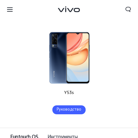
Y53s
Руководство
Беларусь | Выберите страну/регион
Funtouch OS
Инструменты