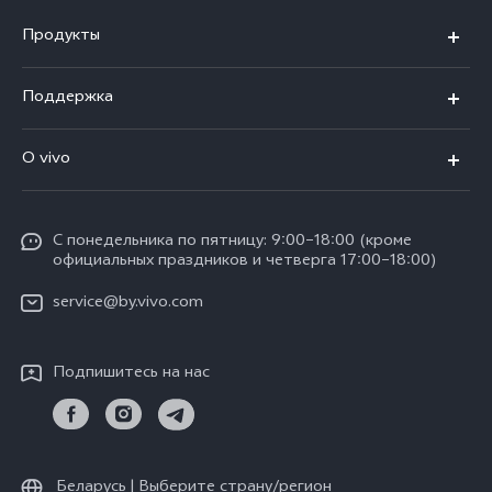
Продукты
V40 5G
Поддержка
V30 5G
FAQs
O vivo
V30 Lite
Сервисный центр
Общая информация
V30e
Funtouch OS
С понедельника по пятницу: 9:00–18:00 (кроме
Карьера в vivo
Y17s
официальных праздников и четверга 17:00–18:00)
IMEI аутентификация
Юридическая информация
Y18
service@by.vivo.com
Обновление системы
О нас
Y28
Инструкции по гарантии vivo
Подпишитесь на нас
Центр конфиденциальности vivo
Y36
Стабильность
Все модели
Беларусь | Выберите страну/регион