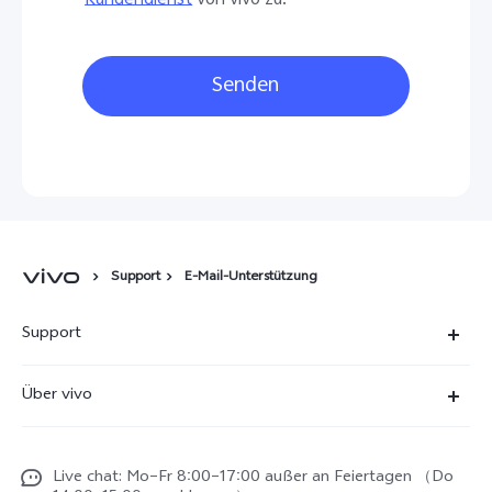
Kundendienst
von vivo zu.
Senden
Support
E-Mail-Unterstützung
Support
FAQs
Über vivo
Funtouch OS
Newsroom
Service Center
Live chat: Mo–Fr 8:00–17:00 außer an Feiertagen （Do
Impressum