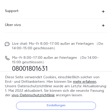
Support
FAQs
Über vivo
Funtouch OS
Newsroom
Service Center
Live chat: Mo–Fr 8:00–17:00 außer an Feiertagen （Do
Impressum
14:00–15:00 geschlossen）
IMEI-Authentifizierung
Rechtliche Hinweise
Mo–Fr 8:00–17:00 außer an Feiertagen （Do 14:00–
Reparaturerfassung
15:00 geschlossen）
vivo Datenschutzcenter
08001801631
System Verbesserung
Diese Seite verwendet Cookies, einschließlich solcher von
service@de.vivo.com
Erst- und Drittanbietern. Hier können Sie
mehr erfahren
.
Benutzerhandbuch
Unsere Datenschutzrichtlinie wurde am
Letzte Aktualisierung:
1. Mai 2022
aktualisiert. Sie können sich die neueste Fassung
Log aktualisieren
Deutschland | Land/Region auswählen
der
vivo-Datenschutzrichtlinie
anzeigen lassen.
Garantiebestimmungen
Einstellungen