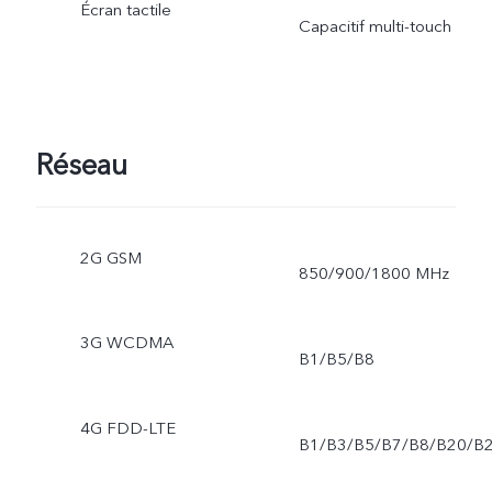
Écran tactile
Capacitif multi-touch
Réseau
2G GSM
850/900/1800 MHz
3G WCDMA
B1/B5/B8
4G FDD-LTE
B1/B3/B5/B7/B8/B20/B