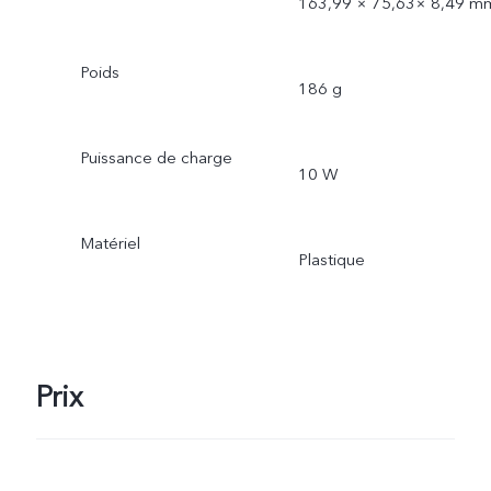
163,99 × 75,63× 8,49 m
Poids
186 g
Puissance de charge
10 W
Matériel
Plastique
Prix