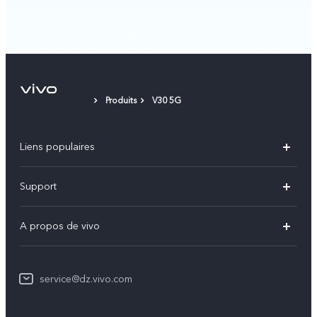
Produits
V30 5G
Liens populaires
V60
Support
V60 Lite
FAQs
A propos de vivo
Y21d
Funtouch OS
Info
Y29
Authentification IMEI
service@dz.vivo.com
Mentions légales
Y04
Mise à jour du système
À propos de vivo