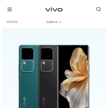
V30 5G
Gallerie
Vue d'ensemble
Paramètre
Algeria | Veuillez sélectionner le pays/la région