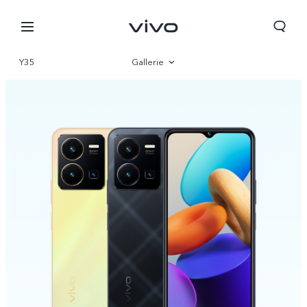
Y35
Gallerie
Vue d'ensemble
Paramètre
Algeria | Veuillez sélectionner le pays/la région