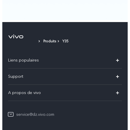
Produits
Y35
Liens populaires
V60
Support
V60 Lite
FAQs
A propos de vivo
Y21d
Funtouch OS
Info
Y29
Authentification IMEI
service@dz.vivo.com
Mentions légales
Y04
Mise à jour du système
À propos de vivo