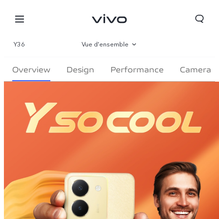
Y36
Vue d'ensemble
Gallerie
Overview
Design
Performance
Camera
Paramètre
Algeria | Veuillez sélectionner le pays/la région