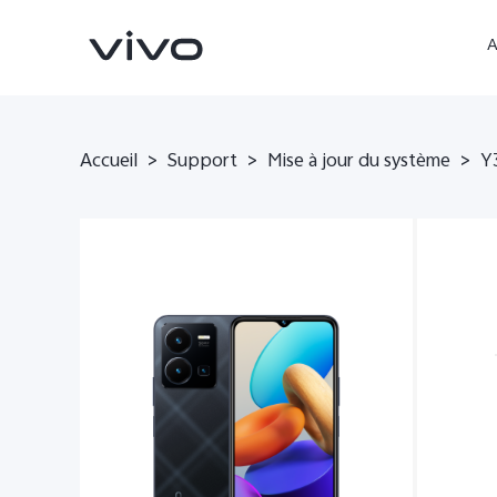
A
Accueil
>
Support
>
Mise à jour du système
>
Y
V60
V60 Lite
nouveau
nouveau