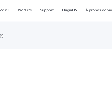
ccueil
Produits
Support
OriginOS
À propos de vi
35
Y21d
Y29
Y
nouveau
nouveau