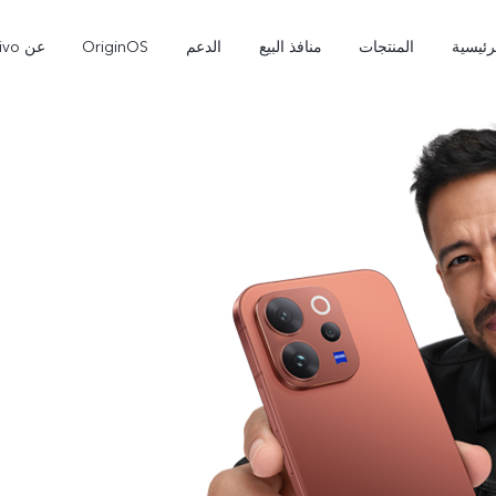
عن vivo
OriginOS
الدعم
منافذ البيع
المنتجات
الرئيس