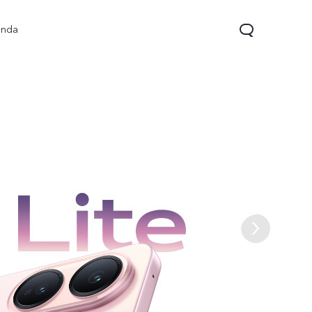
enda
V70 FE
V70 Lite 5G
Y31 5G
nuevo
nuevo