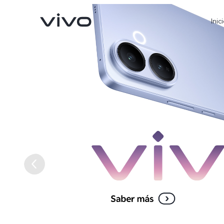
Inic
X300 Ultra
X300 FE
nuevo
nuevo