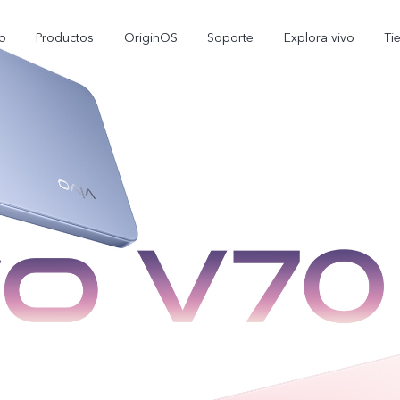
io
Productos
OriginOS
Soporte
Explora vivo
Ti
X300 Pro
V70 5G
nuevo