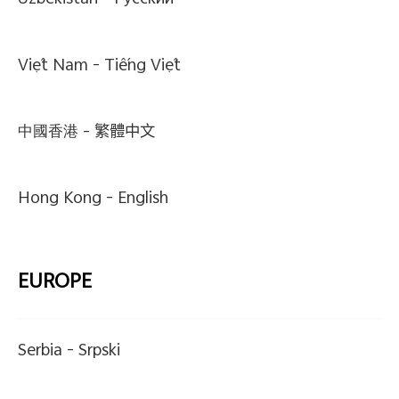
Uzbekistan -
Pусский
Việt Nam -
Tiếng Việt
中國香港 -
繁體中文
Hong Kong -
English
EUROPE
Serbia -
Srpski