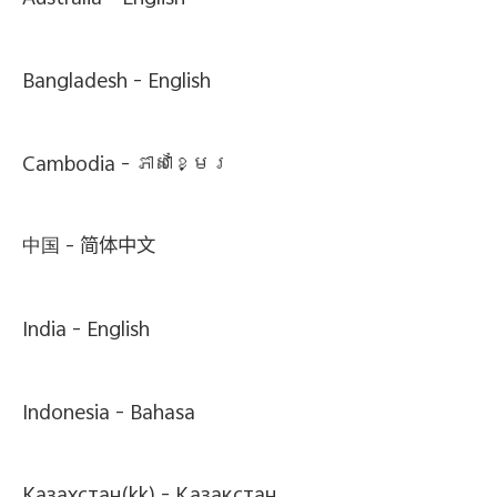
Australia -
English
Bangladesh -
English
Cambodia -
ភាសាខ្មែរ
中国 -
简体中文
India -
English
Indonesia -
Bahasa