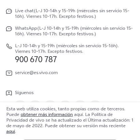
X300 FE
Autenticación de IMEI
Live chat(L-J 10-14h y 15-19h (miércoles sin servicio 15-
Netiqueta vivo
V70 5G
16h). Viernes 10-17h. Excepto festivos.)
Gestión de reparaciones
Avisos legales
V70 FE
WhatsApp(L-J 10-14h y 15-19h (miércoles sin servicio 15-
Manual de usuario
16h). Viernes 10-17h. Excepto festivos.)
Acerca de nosotros
V70 Lite 5G
Actualización de sistema
L-J 10-14h y 15-19h (miércoles sin servicio 15-16h).
Sostenibilidad
Viernes 10-17h. Excepto festivos.
Y31 5G
900 670 787
Actualizar registro
Centro de privacidad de vivo
Y21 5G
Instrucciones de Garantía
service@es.vivo.com
Descargar LUT para restaurar el Log
Síguenos
Esta web utiliza cookies, tanto propias como de terceros.
Puede
obtener más información
aquí. La Política de
Privacidad de vivo se ha actualizado el
Última actualización: 1
España | Seleccione país/región
de mayo de 2022
. Puede obtener su versión más reciente
aquí
.