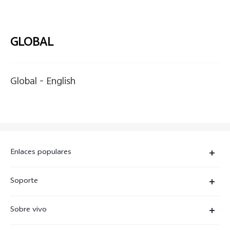
GLOBAL
Global -
English
Enlaces populares
X300 Ultra
Soporte
X300 Pro
Preguntas frecuentes
Sobre vivo
X300
Centros de servicio
Noticias