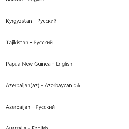
Bhutan -
English
Kyrgyzstan -
Pусский
Tajikistan -
Pусский
Papua New Guinea -
English
Azerbaijan(az) -
Azərbaycan dili
Azerbaijan -
Pусский