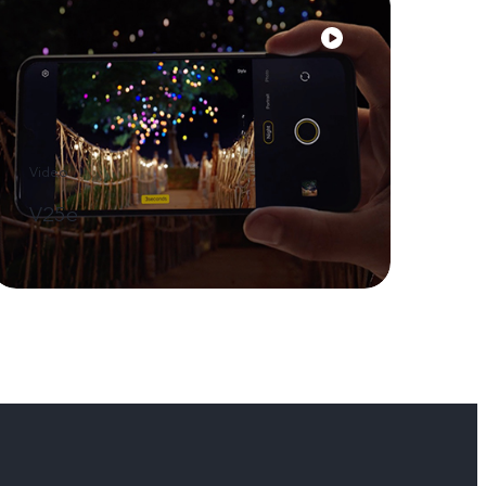
Video
V25e