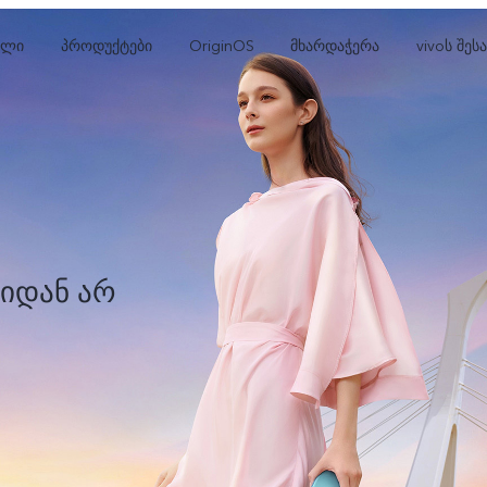
ხლი
პროდუქტები
OriginOS
მხარდაჭერა
vivoს შეს
იდან არ
V25 Pro
V25
V
ახალი
ახალი