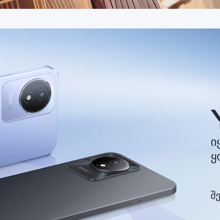
ი
ყ
შ