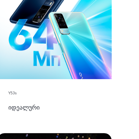
Y53s
იდეალური