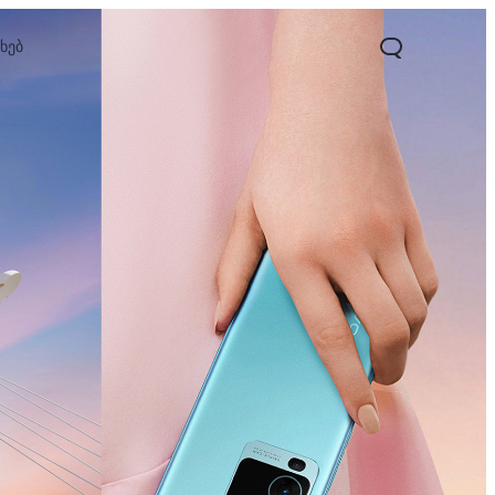
ახებ
25e
Y02
Y21
ახალი
ახალი