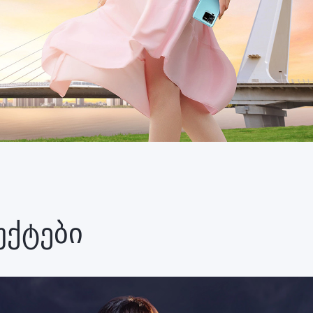
უქტები