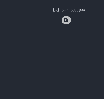
გამოგვყევით
 პოლიტიკა
|
Georgia | აირჩიეთ ქვეყანა/