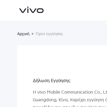
Αρχική
>
Όροι εγγύησης
X90 Pro
V29 Lite 5G
Δήλωση Εγγύησης
νέο
νέο
Η vivo Mobile Communication Co., Lt
Guangdong, Κίνα, παρέχει εγγύηση