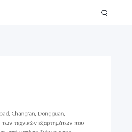
22s
Y33s
νέο
νέο
 Road, Chang'an, Dongguan,
ων των τεχνικών εξαρτημάτων που