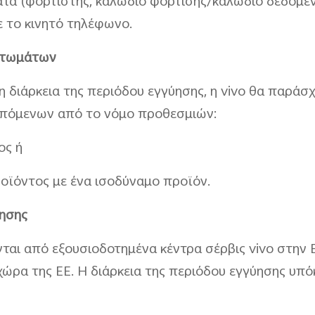
ήματα (φορτιστής, καλώδιο φόρτισης/καλώδιο δεδομέ
 το κινητό τηλέφωνο.
ττωμάτων
 διάρκεια της περιόδου εγγύησης, η vivo θα παράσχ
επόμενων από το νόμο προθεσμιών:
ος ή
οϊόντος με ένα ισοδύναμο προϊόν.
ύησης
αι από εξουσιοδοτημένα κέντρα σέρβις vivo στην ΕΕ
ρα της ΕΕ. Η διάρκεια της περιόδου εγγύησης υπόκε