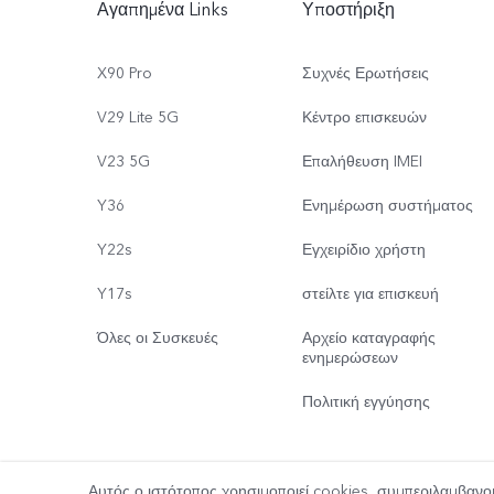
Αγαπημένα Links
Υποστήριξη
X90 Pro
Συχνές Ερωτήσεις
V29 Lite 5G
Κέντρο επισκευών
V23 5G
Επαλήθευση IMEI
Y36
Ενημέρωση συστήματος
Y22s
Εγχειρίδιο χρήστη
Y17s
στείλτε για επισκευή
Όλες οι Συσκευές
Αρχείο καταγραφής
ενημερώσεων
Πολιτική εγγύησης
Αυτός ο ιστότοπος χρησιμοποιεί cookies, συμπεριλαμβανο