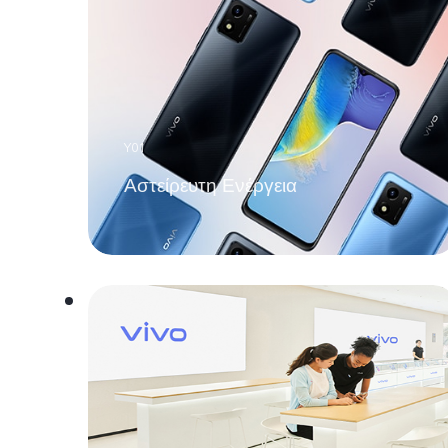
Y01
Αστείρευτη Ενέργεια