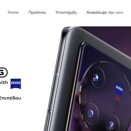
Home
Προϊόντα
Υποστήριξη
Ανακάλυψε την vivo
V23 5G
Y35
Y
νέο
νέο