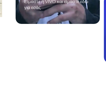
Είμαστε η VIVO και είμαστε εδώ
για εσάς