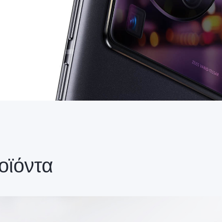
οϊόντα