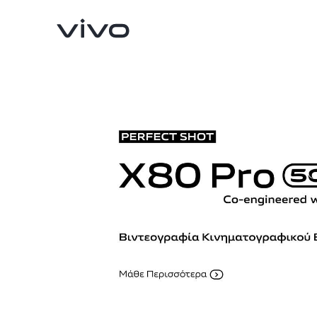
X90 Pro
V29 Lite 5G
νέο
νέο