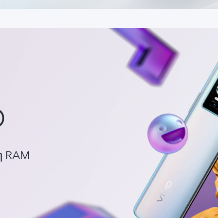
η RAM