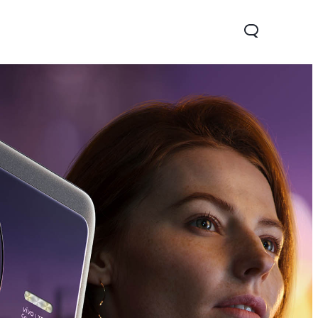
22s
Y33s
νέο
νέο