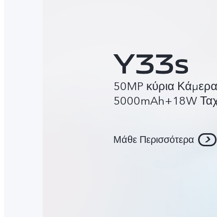
50MP κύρια Κάμερ
5000mAh+18W Ταχε
Μάθε Περισσότερα