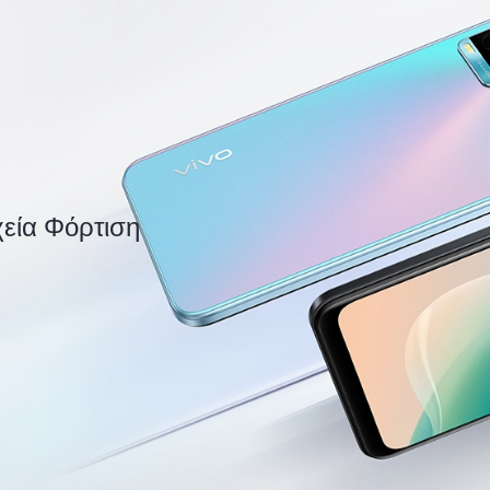
α
ία Φόρτιση