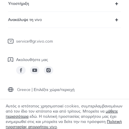
Υποστήριξη
V29 Lite 5G
Συχνές Ερωτήσεις
Ανακάλυψε τη vivo
V23 5G
Κέντρο επισκευών
Πληροφορίες
Y36
Επαλήθευση IMEI
service@gr.vivo.com
Τελευταία Νέα
Y22s
Ενημέρωση συστήματος
Καριέρα στην vivo
Y17s
Ακολουθήστε μας
Εγχειρίδιο χρήστη
Σχετικά με εμάς
Όλες οι Συσκευές
στείλτε για επισκευή
Ανακοίνωση νομικού περιεχομένου
Αρχείο καταγραφής ενημερώσεων
Βιωσιμότητα
Greece | Επιλέξτε χώρα/περιοχή
Πολιτική εγγύησης
Κέντρο απορρήτου της vivo
Αυτός ο ιστότοπος χρησιμοποιεί cookies, συμπεριλαμβανομένων
από τον ίδιο τον ιστότοπο και από τρίτους. Μπορείτε να
μάθετε
© 2026 vivo Mobile Communication Co., Ltd. Με την επιφύλαξη παντός
περισσότερα
εδώ. Η πολιτική προστασίας απορρήτου μας έχει
δικαιώματος.
ενημερωθεί στις
και μπορείτε να δείτε την πιο πρόσφατη
Πολιτική
Πολιτική cookies της vivo
|
Πολιτική Απορρήτου vivo
|
προστασίας απορρήτου vivo
.