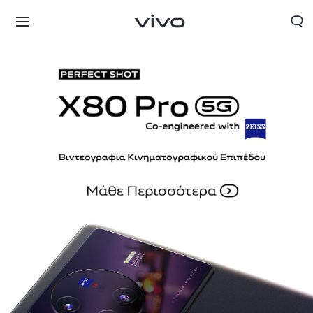
Greece | Επιλέξτε χώρα/περιοχή