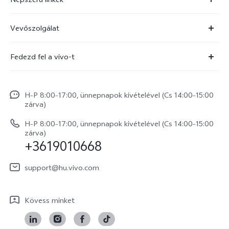
X300 Ultra
Vevőszolgálat
X300 FE
Szolgáltató központ
Fedezd fel a vivo-t
X300 Pro
IMEI hitelesítés
Hírek
X300
Rendszerfrissítés
H–P 8:00–17:00, ünnepnapok kivételével (Cs 14:00–15:00
Jogi szabályozás
V70
zárva)
vivo Jótállási Politika
Rólunk
V70 FE
H–P 8:00–17:00, ünnepnapok kivételével (Cs 14:00–15:00
Vevőszolgálati adatvédelmi nyilatkozat
zárva)
vivo Személyes Adatok Védelme
+3619010668
Y31 5G
LUT-ok letöltése a Log helyreállításához
vivo Buds Air3
support@hu.vivo.com
Kövess minket