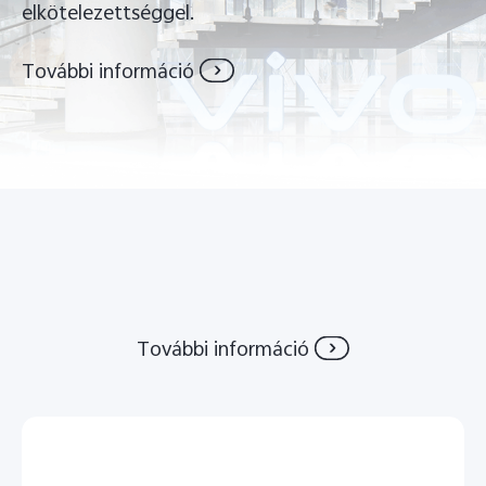
elkötelezettséggel.
Hungary | Válasszon országot/régiót
További információ
További információ