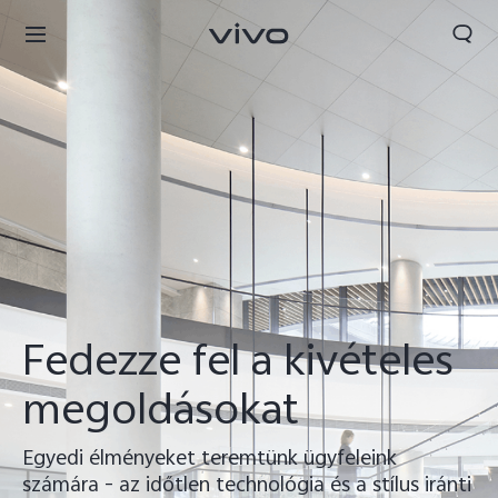
Fedezze fel a kivételes
megoldásokat
Egyedi élményeket teremtünk ügyfeleink
számára - az időtlen technológia és a stílus iránti