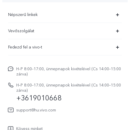
Népszerű linkek
X300 Ultra
Vevőszolgálat
X300 FE
Szolgáltató központ
Fedezd fel a vivo-t
X300 Pro
IMEI hitelesítés
Hírek
X300
Rendszerfrissítés
H–P 8:00–17:00, ünnepnapok kivételével (Cs 14:00–15:00
Jogi szabályozás
V70
zárva)
vivo Jótállási Politika
Rólunk
V70 FE
H–P 8:00–17:00, ünnepnapok kivételével (Cs 14:00–15:00
Vevőszolgálati adatvédelmi nyilatkozat
zárva)
vivo Személyes Adatok Védelme
+3619010668
Y31 5G
LUT-ok letöltése a Log helyreállításához
vivo Buds Air3
support@hu.vivo.com
Kövess minket