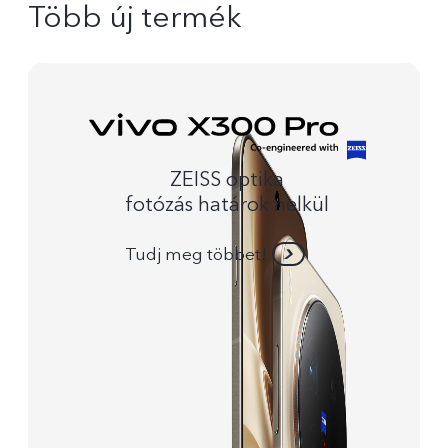
Több új termék
ZEISS optika
fotózás határok nelkül
Tudj meg többet!