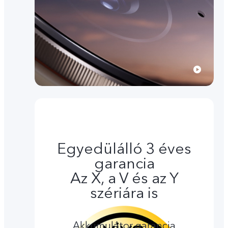
Egyedülálló 3 éves
garancia
Az X, a V és az Y
szériára is
Akkumulátor garancia