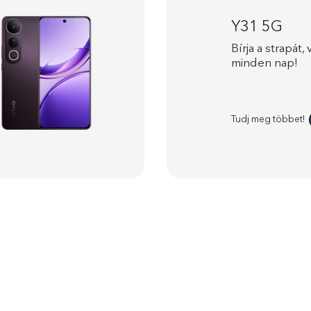
Y31 5G
Bírja a strapát,
minden nap!
Tudj meg többet!