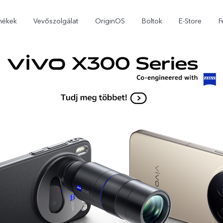
mékek
Vevőszolgálat
OriginOS
Boltok
E-Store
F
X300 Pro
X300