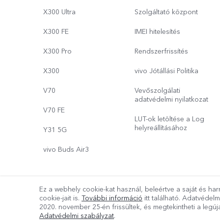
X300 Ultra
Szolgáltató központ
X300 FE
IMEI hitelesítés
X300 Pro
Rendszerfrissítés
X300
vivo Jótállási Politika
V70
Vevőszolgálati
adatvédelmi nyilatkozat
V70 FE
LUT-ok letöltése a Log
helyreállításához
Y31 5G
vivo Buds Air3
Ez a webhely cookie-kat használ, beleértve a saját és har
Copyright © 2026 vivo Mobile Communication Co.,Ltd.Minden jo
cookie-jait is.
További információ
itt található. Adatvédelm
2020. november 25-én
frissültek, és megtekintheti a leg
A vivo adatokra vonatkozó irányelve
Adatvédelmi szabályzat
.