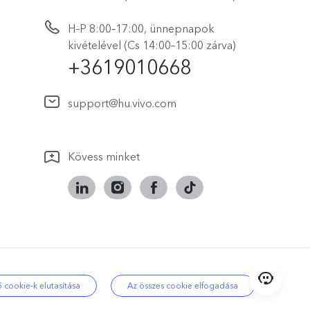
H–P 8:00–17:00, ünnepnapok
kivételével (Cs 14:00–15:00 zárva)
+3619010668
support@hu.vivo.com
Kövess minket
i támogatás
|
Hungary | Válasszon
 cookie-k elutasítása
Az összes cookie elfogadása
országot/régiót