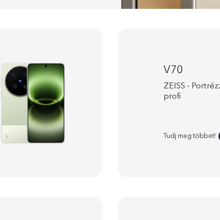
V70
ZEISS - Portréz
profi
Tudj meg többet!