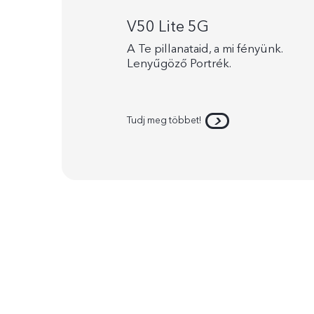
V50 Lite 5G
A Te pillanataid, a mi fényünk.
Lenyűgöző Portrék.
Tudj meg többet!