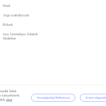
Hírek
Jogi szabályozás
Rólunk
vivo Személyes Adatok
Védelme
madik felek
g fenntartva.
|
Adatvédelmi szabályzat
|
Cookie szabályozás
|
Adatvédelm
i irányelveink
Hozzájárulási Preferencia
A nem alapvető
újabb
vivo