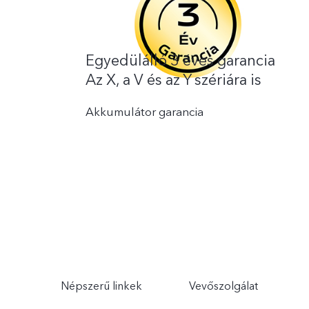
Egyedülálló 3 éves garancia
Az X, a V és az Y szériára is
Akkumulátor garancia
Népszerű linkek
Vevőszolgálat