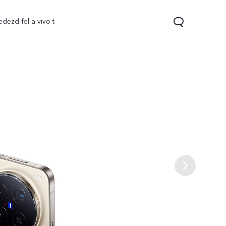
edezd fel a vivo-t
V70
V70 FE
Y31 5G
új
új
új