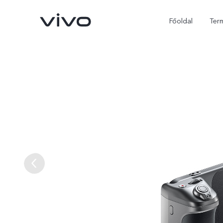
Főoldal
Ter
X300 Ultra
X300 FE
új
új