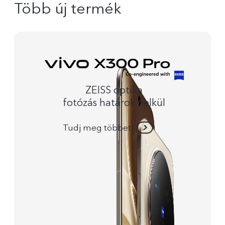
Több új termék
ZEISS optika
fotózás határok nelkül
Tudj meg többet!