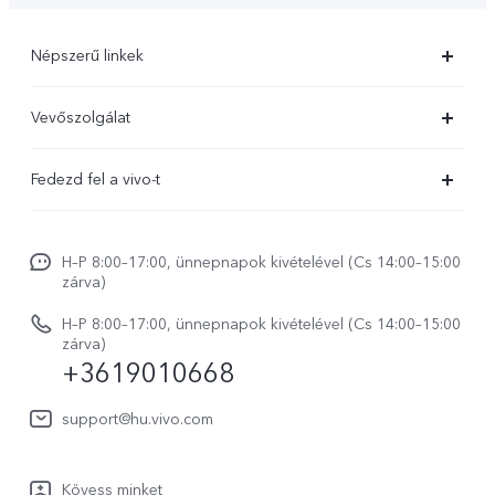
Népszerű linkek
X300 Ultra
Vevőszolgálat
X300 FE
Szolgáltató központ
Fedezd fel a vivo-t
X300 Pro
IMEI hitelesítés
Hírek
X300
Rendszerfrissítés
H–P 8:00–17:00, ünnepnapok kivételével (Cs 14:00–15:00
Jogi szabályozás
V70
zárva)
vivo Jótállási Politika
Rólunk
V70 FE
H–P 8:00–17:00, ünnepnapok kivételével (Cs 14:00–15:00
Vevőszolgálati adatvédelmi nyilatkozat
zárva)
vivo Személyes Adatok Védelme
+3619010668
Y31 5G
LUT-ok letöltése a Log helyreállításához
vivo Buds Air3
support@hu.vivo.com
Kövess minket