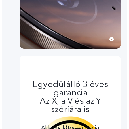
Egyedülálló 3 éves
garancia
Az X, a V és az Y
szériára is
Akkumulátor garancia