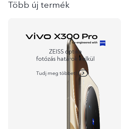
Több új termék
ZEISS optika
fotózás határok nelkül
Tudj meg többet!