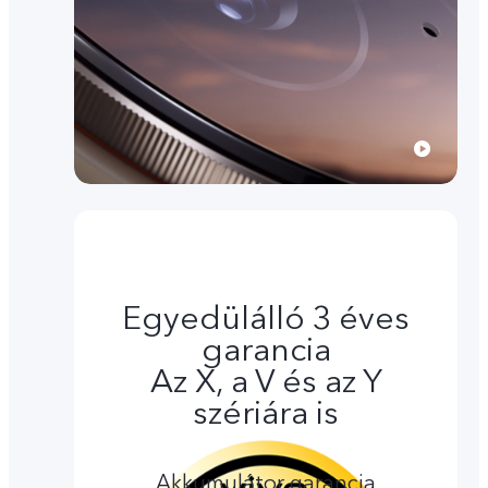
Egyedülálló 3 éves
garancia
Az X, a V és az Y
szériára is
Akkumulátor garancia