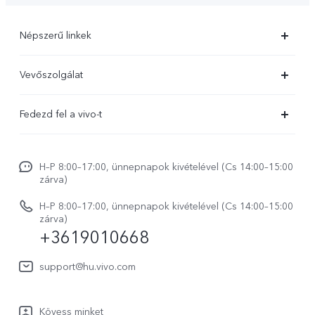
Népszerű linkek
X300 Ultra
Vevőszolgálat
X300 FE
Szolgáltató központ
Fedezd fel a vivo-t
X300 Pro
IMEI hitelesítés
Hírek
X300
Rendszerfrissítés
H–P 8:00–17:00, ünnepnapok kivételével (Cs 14:00–15:00
Jogi szabályozás
V70
zárva)
vivo Jótállási Politika
Rólunk
V70 FE
H–P 8:00–17:00, ünnepnapok kivételével (Cs 14:00–15:00
Vevőszolgálati adatvédelmi nyilatkozat
zárva)
vivo Személyes Adatok Védelme
+3619010668
Y31 5G
LUT-ok letöltése a Log helyreállításához
vivo Buds Air3
support@hu.vivo.com
Kövess minket