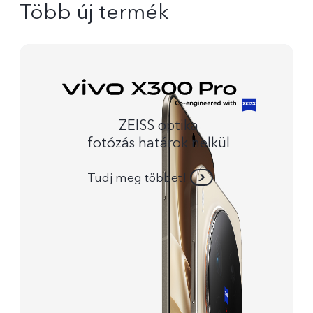
Több új termék
ZEISS optika
fotózás határok nelkül
Tudj meg többet!