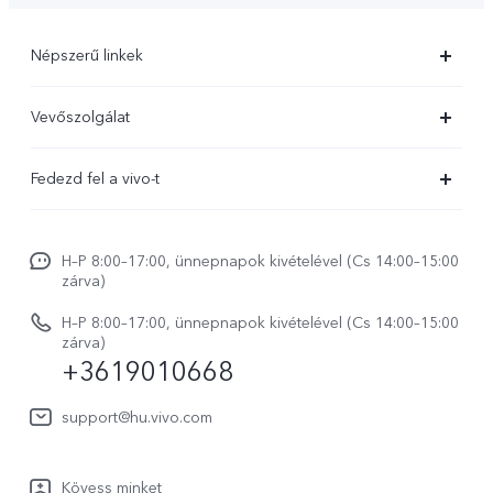
Népszerű linkek
X300 Ultra
Vevőszolgálat
X300 FE
Szolgáltató központ
Fedezd fel a vivo-t
X300 Pro
IMEI hitelesítés
Hírek
X300
Rendszerfrissítés
H–P 8:00–17:00, ünnepnapok kivételével (Cs 14:00–15:00
Jogi szabályozás
V70
zárva)
vivo Jótállási Politika
Rólunk
V70 FE
H–P 8:00–17:00, ünnepnapok kivételével (Cs 14:00–15:00
Vevőszolgálati adatvédelmi nyilatkozat
zárva)
vivo Személyes Adatok Védelme
+3619010668
Y31 5G
LUT-ok letöltése a Log helyreállításához
vivo Buds Air3
support@hu.vivo.com
Kövess minket