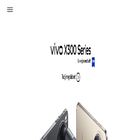
ZEISS optika
fotózás határok nelkül
Tudj meg többet!