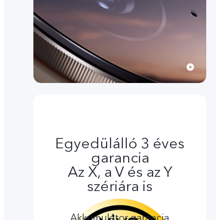
Egyedülálló 3 éves
garancia
Az X, a V és az Y
szériára is
Akkumulátor garancia