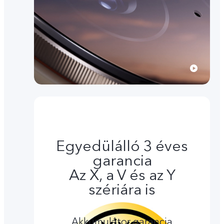
Egyedülálló 3 éves
garancia
Az X, a V és az Y
szériára is
Akkumulátor garancia