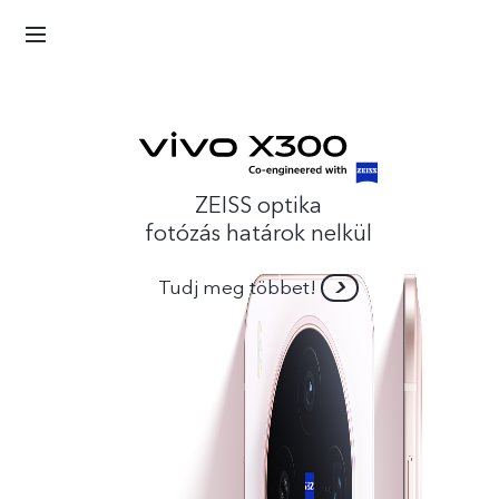
ZEISS optika
tózás határok nelkül
udj meg többet!