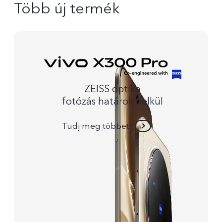
Több új termék
ZEISS optika
fotózás határok nelkül
Tudj meg többet!