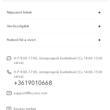
Népszerű linkek
X300 Ultra
Vevőszolgálat
X300 FE
Szolgáltató központ
Fedezd fel a vivo-t
X300 Pro
IMEI hitelesítés
Hírek
X300
Rendszerfrissítés
H–P 8:00–17:00, ünnepnapok kivételével (Cs 14:00–15:00
Jogi szabályozás
V70
zárva)
vivo Jótállási Politika
Rólunk
V70 FE
H–P 8:00–17:00, ünnepnapok kivételével (Cs 14:00–15:00
Vevőszolgálati adatvédelmi nyilatkozat
zárva)
vivo Személyes Adatok Védelme
+3619010668
Y31 5G
LUT-ok letöltése a Log helyreállításához
vivo Buds Air3
support@hu.vivo.com
Kövess minket