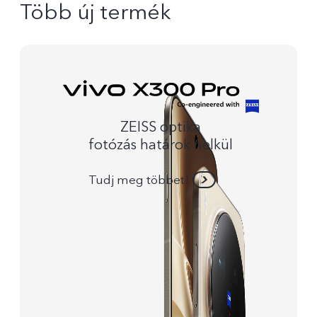
Több új termék
ZEISS optika
fotózás határok nelkül
Tudj meg többet!