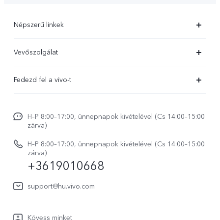
Népszerű linkek
X300 Ultra
Vevőszolgálat
X300 FE
Szolgáltató központ
Fedezd fel a vivo-t
X300 Pro
IMEI hitelesítés
Hírek
X300
Rendszerfrissítés
H–P 8:00–17:00, ünnepnapok kivételével (Cs 14:00–15:00
Jogi szabályozás
V70
zárva)
vivo Jótállási Politika
Rólunk
V70 FE
H–P 8:00–17:00, ünnepnapok kivételével (Cs 14:00–15:00
Vevőszolgálati adatvédelmi nyilatkozat
zárva)
vivo Személyes Adatok Védelme
+3619010668
Y31 5G
LUT-ok letöltése a Log helyreállításához
vivo Buds Air3
support@hu.vivo.com
Kövess minket