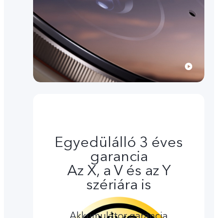
Egyedülálló 3 éves
garancia
Az X, a V és az Y
szériára is
Akkumulátor garancia