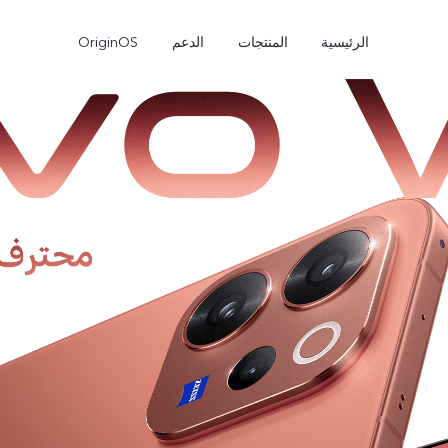
الرئيسية
المنتجات
الدعم
OriginOS
e
V50 Lite
V40 Lite 4G
جديد