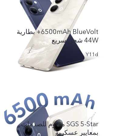
6500mAh BlueVolt+ بطارية
44W شحن سريع
Y11d
SGS 5-Star مقاوم للصدمات
بمعايير عسكرية