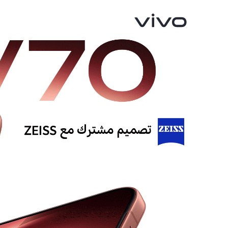
V40 5G
V50 5G
جديد