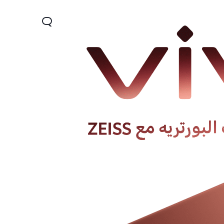
Y28
Y04
V30 Lit
جديد